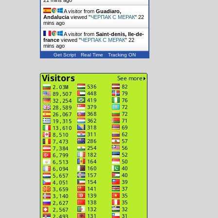
21 mins ago
A visitor from
Guadiaro,
Andalucia
viewed "
ЧЕРПАК С МЕРАК
"
22
mins ago
A visitor from
Saint-denis, Ile-de-
france
viewed "
ЧЕРПАК С МЕРАК
"
22
mins ago
Get Script
Real Time
Tracking ON