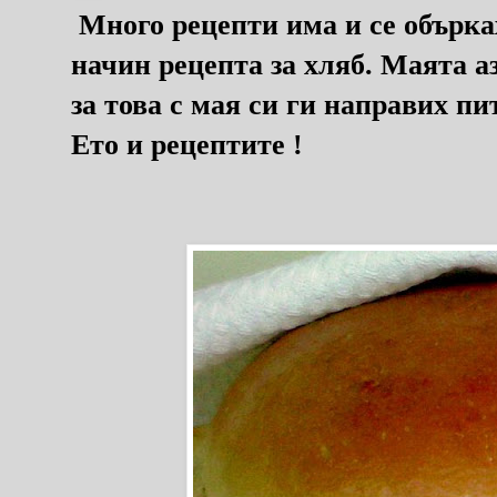
Много рецепти има и се обърках
начин рецепта за хляб. Маята а
за това с мая си ги направих пи
Ето и рецептите !