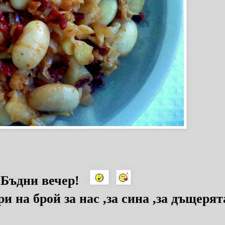
а Бъдни вечер!
и на брой за нас ,за сина ,за дъщеря