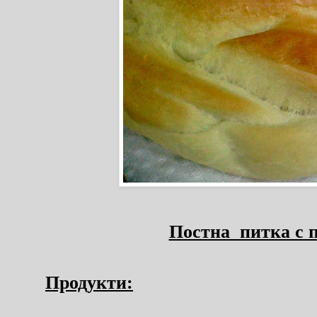
Постна питка с п
Продукти: