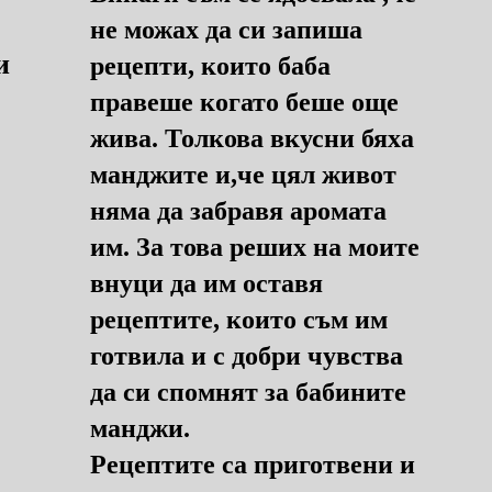
не можах да си запиша
и
рецепти, които баба
правеше когато беше още
жива. Толкова вкусни бяха
манджите и,че цял живот
няма да забравя аромата
им. За това реших на моите
внуци да им оставя
рецептите, които съм им
готвила и с добри чувства
да си спомнят за бабините
манджи.
Рецептите са приготвени и