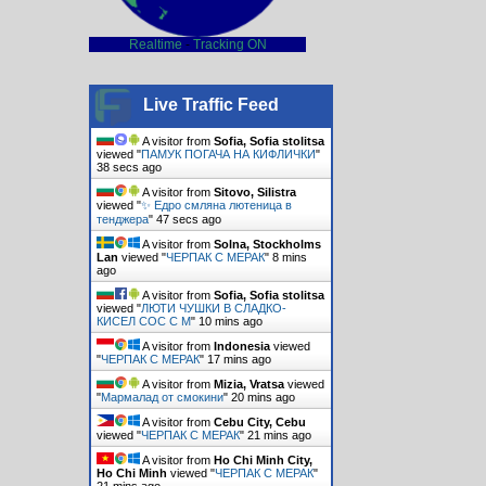
Realtime
-
Tracking ON
Live Traffic Feed
A visitor from
Sofia, Sofia stolitsa
viewed "
ПАМУК ПОГАЧА НА КИФЛИЧКИ
"
40 secs ago
A visitor from
Sitovo, Silistra
viewed "
✨ Едро смляна лютеница в
тенджера
"
49 secs ago
A visitor from
Solna, Stockholms
Lan
viewed "
ЧЕРПАК С МЕРАК
"
8 mins
ago
A visitor from
Sofia, Sofia stolitsa
viewed "
ЛЮТИ ЧУШКИ В СЛАДКО-
КИСЕЛ СОС С М
"
10 mins ago
A visitor from
Indonesia
viewed
"
ЧЕРПАК С МЕРАК
"
17 mins ago
A visitor from
Mizia, Vratsa
viewed
"
Мармалад от смокини
"
20 mins ago
A visitor from
Cebu City, Cebu
viewed "
ЧЕРПАК С МЕРАК
"
21 mins ago
A visitor from
Ho Chi Minh City,
Ho Chi Minh
viewed "
ЧЕРПАК С МЕРАК
"