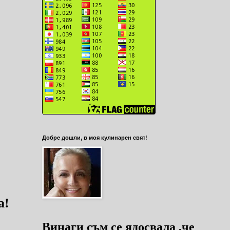
Добре дошли, в моя кулинарен свят!
та!
Винаги съм се ядосвала ,че