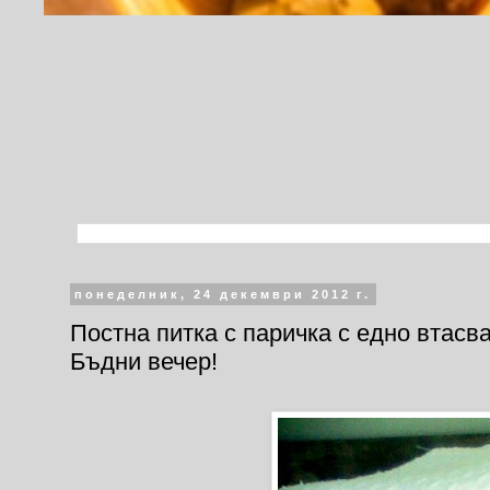
понеделник, 24 декември 2012 г.
Постна питка с паричка с едно втасв
Бъдни вечер!