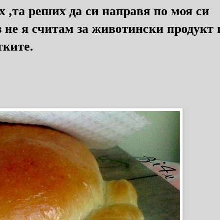
 ,та реших да си направя по моя си
з не я считам за животински продукт 
тките.